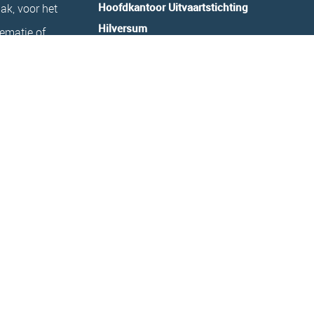
Hoofdkantoor Uitvaartstichting
ak, voor het
Hilversum
rematie of
Bosdrift 12
n graf. Belt u
1215 AL Hilversum
Tel.
035-6210960
9 60
.
E:
info@uitvaartstichtinghilversum.nl
Bereikbaarheid:
Maandag t/m Vrijdag 08.30 tot 16.30 uur
n