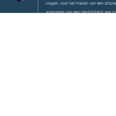
vragen, voor het maken van een afspra
reserveren van een plechtigheid, een c
begrafenis en voor het uitzoeken van ee
gerust, wij staan u graag te woord.
035 621 0
U kunt ons bereiken via
Per mail zijn wij te bereiken via
info@uitvaartstichtinghilversum.nl
Formulieren | Cookies | Privacy
beleid
|
Algemene Voorwaarde