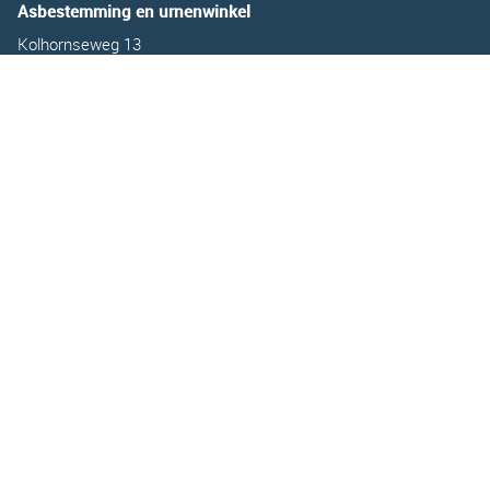
Asbestemming en urnenwinkel
Kolhornseweg 13
1213 RS Hilversum
Tel.
035-2064521
E:
asuitgifte@uitvaartstichtinghilversum.nl
Bereikbaarheid:
Maandag t/m Vrijdag 08.30 tot 16.30 uur
Zaterdag 09.30 tot 16.30 uur
CONTACTFORMULIER
Uitvaartstichting Hilversum ©